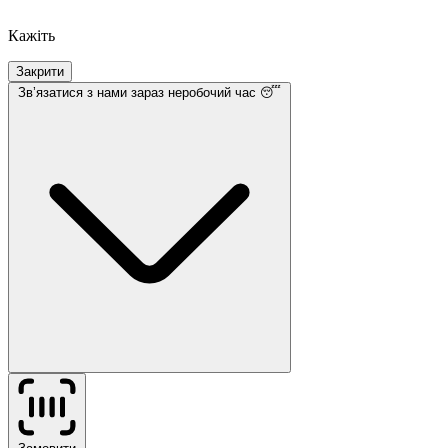
Кажіть
Закрити
Звʼязатися з нами
зараз неробочий час 😴