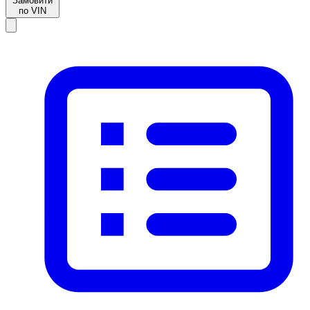
Замовити
по VIN