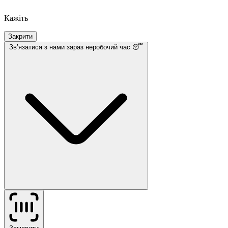
Кажіть
Закрити
Звʼязатися з нами
зараз неробочий час 😴