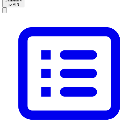
Замовити
по VIN