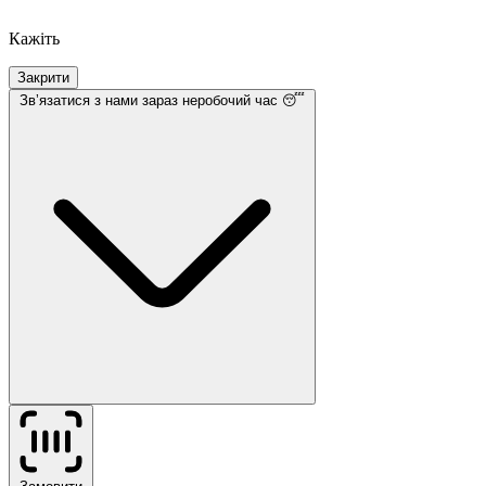
Кажіть
Закрити
Звʼязатися з нами
зараз неробочий час 😴