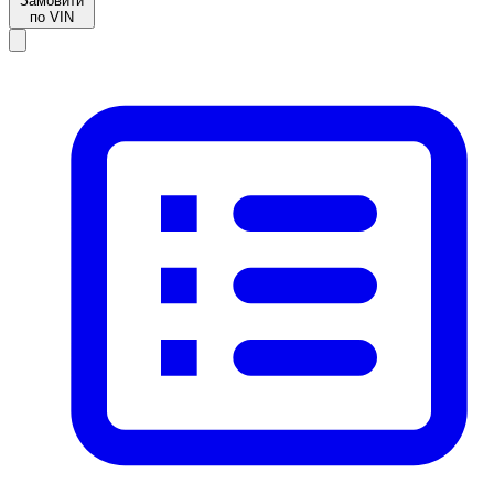
Замовити
по VIN