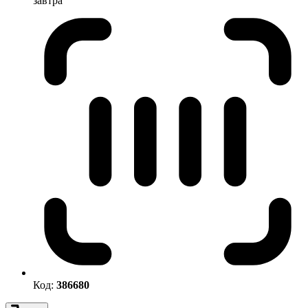
завтра
Код:
386680