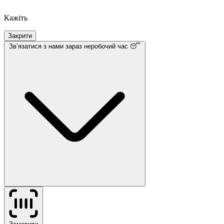
Кажіть
Закрити
Звʼязатися з нами
зараз неробочий час 😴