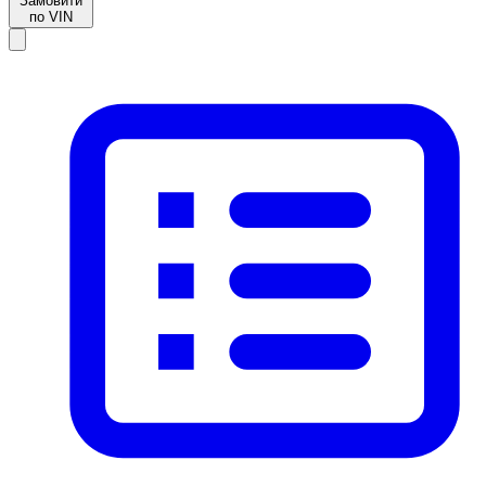
Замовити
по VIN