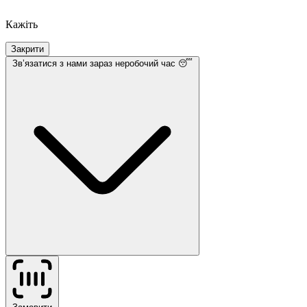
Кажіть
Закрити
Звʼязатися з нами
зараз неробочий час 😴