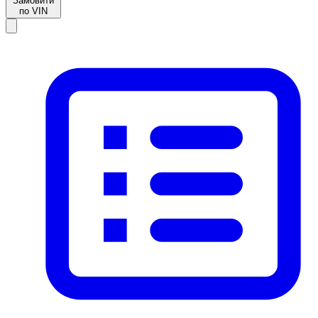
Замовити
по VIN