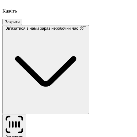
Кажіть
Закрити
Звʼязатися з нами
зараз неробочий час 😴