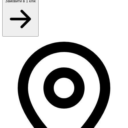
Замовити
в 1 клік