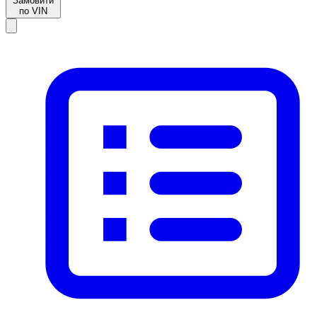
Замовити
по VIN