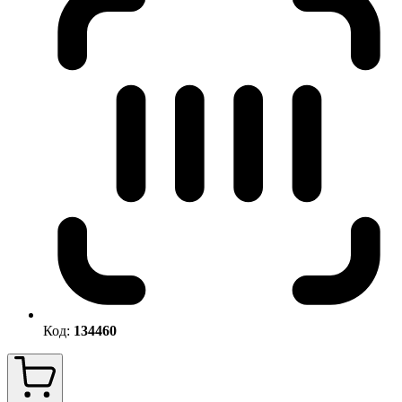
Код:
134460