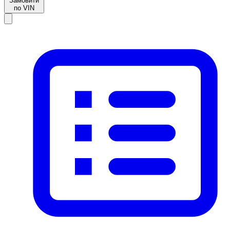
Замовити
по VIN