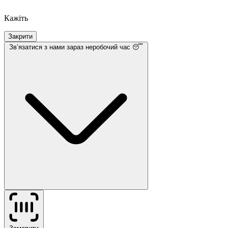
Кажіть
Закрити
Звʼязатися з нами
зараз неробочий час 😴