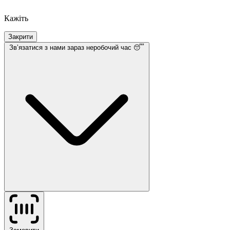
Кажіть
Закрити
Звʼязатися з нами
зараз неробочий час 😴