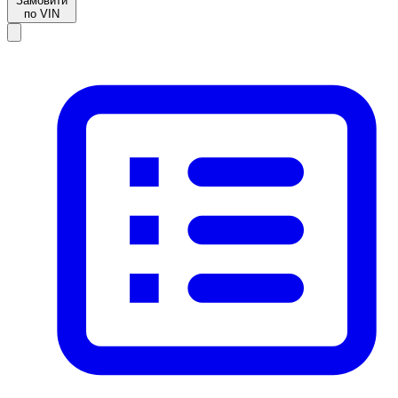
Замовити
по VIN