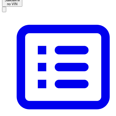
Замовити
по VIN