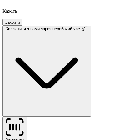
Кажіть
Закрити
Звʼязатися з нами
зараз неробочий час 😴