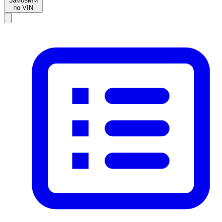
Замовити
по VIN