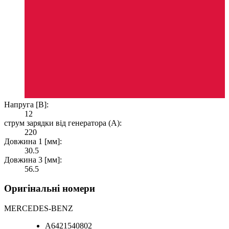
Напруга [В]:
12
струм зарядки від генератора (А):
220
Довжина 1 [мм]:
30.5
Довжина 3 [мм]:
56.5
Оригінальні номери
MERCEDES-BENZ
A6421540802