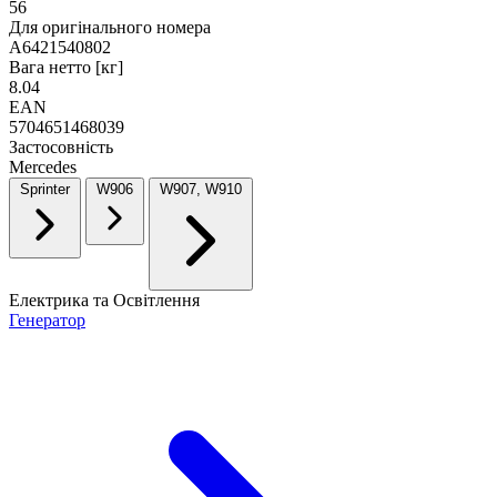
56
Для оригінального номера
A6421540802
Вага нетто [кг]
8.04
EAN
5704651468039
Застосовність
Mercedes
Sprinter
W906
W907, W910
Електрика та Освітлення
Генератор