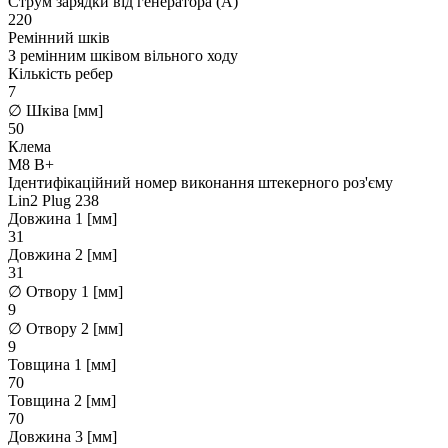
Струм зарядки від генератора (А)
220
Ремінний шків
З ремінним шківом вільного ходу
Кількість ребер
7
∅ Шківа [мм]
50
Клема
M8 B+
Ідентифікаційний номер виконання штекерного роз'єму
Lin2 Plug 238
Довжина 1 [мм]
31
Довжина 2 [мм]
31
∅ Отвору 1 [мм]
9
∅ Отвору 2 [мм]
9
Товщина 1 [мм]
70
Товщина 2 [мм]
70
Довжина 3 [мм]