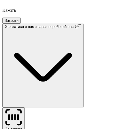
Кажіть
Закрити
Звʼязатися з нами
зараз неробочий час 😴