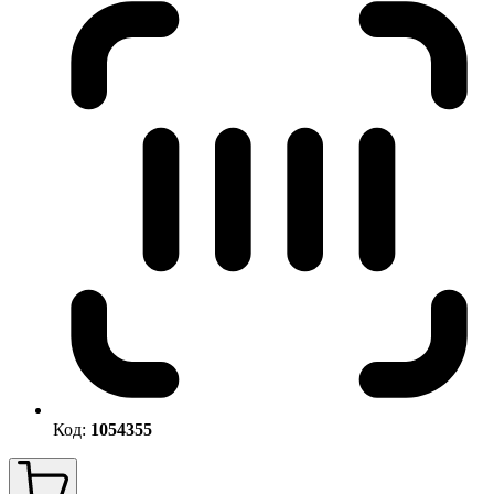
Код:
1054355