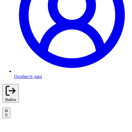
Особисті дані
Вийти
0