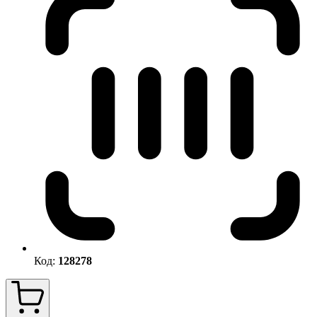
Код:
128278