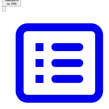
Замовити
по VIN