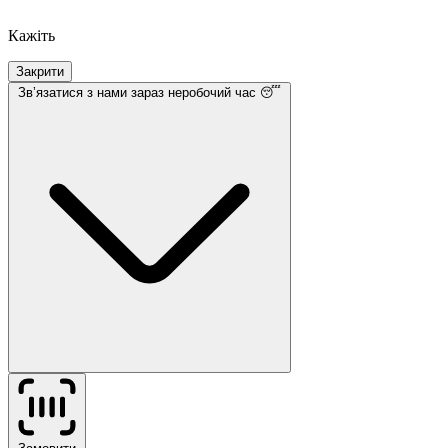
Кажіть
Закрити
Звʼязатися з нами
зараз неробочий час 😴