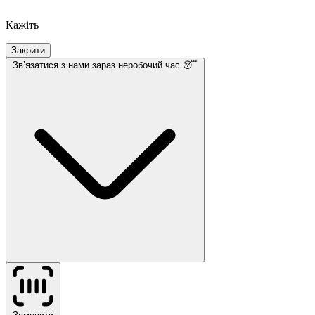
Кажіть
Закрити
Звʼязатися з нами
зараз неробочий час 😴