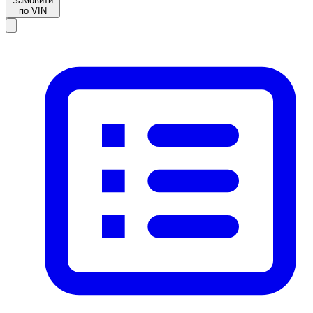
Замовити
по VIN