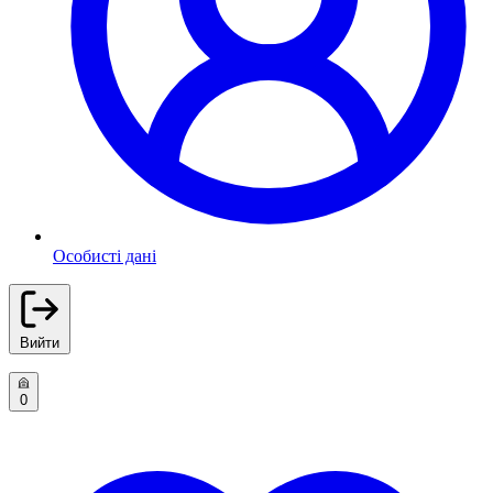
Особисті дані
Вийти
0