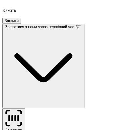
Кажіть
Закрити
Звʼязатися з нами
зараз неробочий час 😴