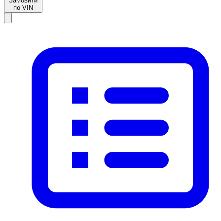
Замовити
по VIN