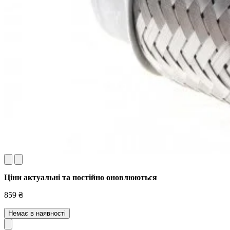
Ціни актуальні та постійно оновл
юються
859 ₴
Немає в наявності