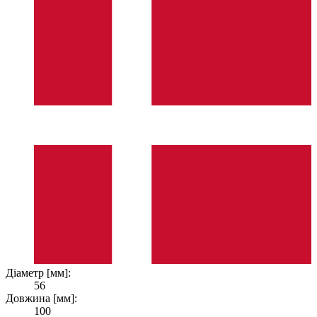
Діаметр [мм]:
56
Довжина [мм]:
100