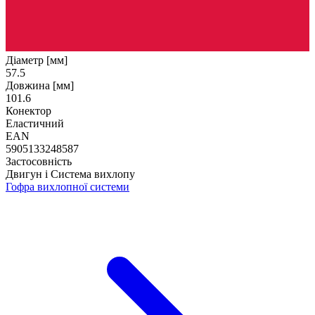
Діаметр [мм]
57.5
Довжина [мм]
101.6
Конектор
Еластичний
EAN
5905133248587
Застосовність
Двигун і Система вихлопу
Гофра вихлопної системи