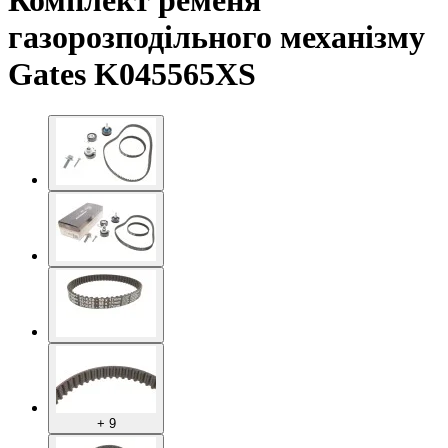
Комплект ременя
газорозподільного механізму
Gates K045565XS
+ 9