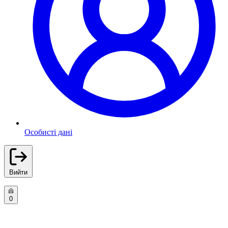
Особисті дані
Вийти
0