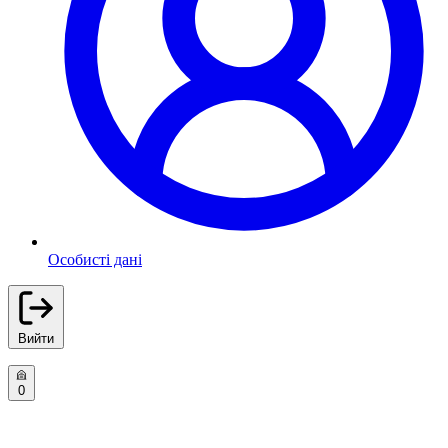
Особисті дані
Вийти
0