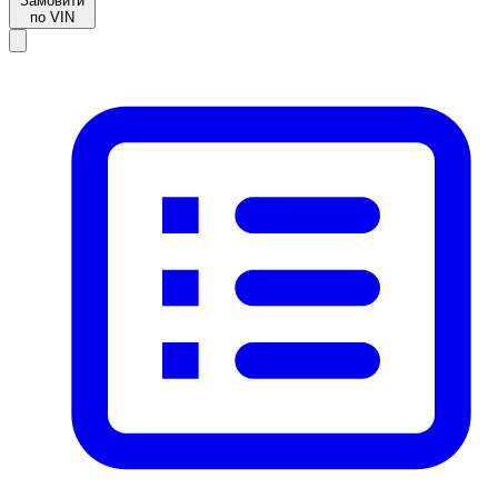
Замовити
по VIN