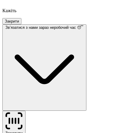
Кажіть
Закрити
Звʼязатися з нами
зараз неробочий час 😴