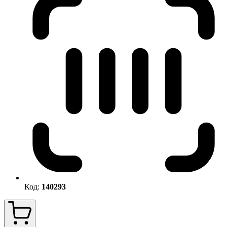
Код:
140293