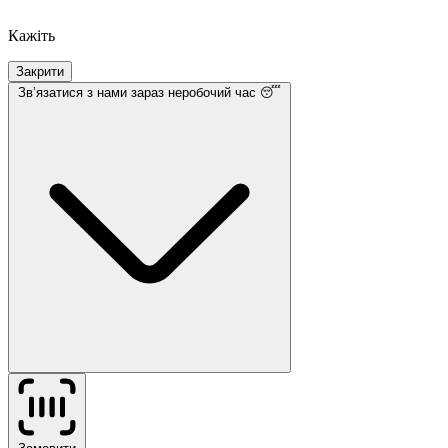
Кажіть
Закрити
Звʼязатися з нами
зараз неробочий час 😴