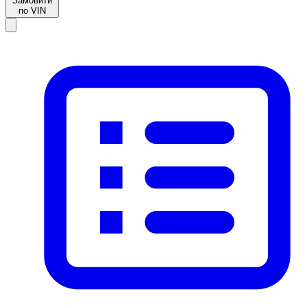
Замовити
по VIN