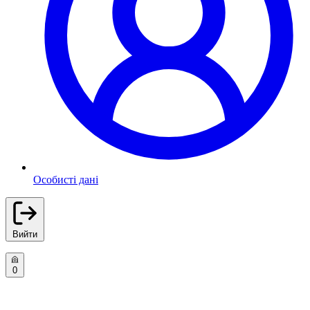
Особисті дані
Вийти
0