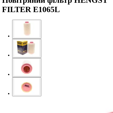
Повітряний фільтр HENGST
FILTER E1065L