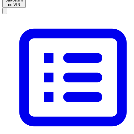
Замовити
по VIN