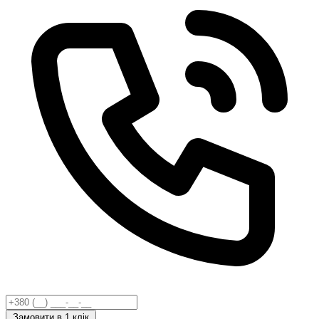
Замовити
в 1 клік