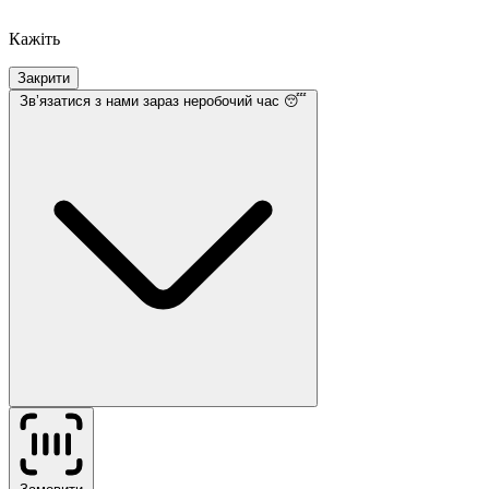
Кажіть
Закрити
Звʼязатися з нами
зараз неробочий час 😴