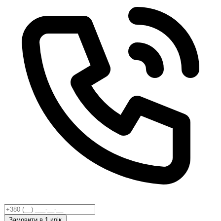
Замовити
в 1 клік