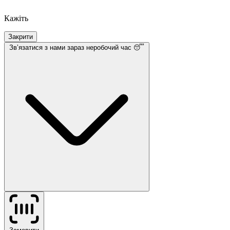
Кажіть
Закрити
Звʼязатися з нами
зараз неробочий час 😴