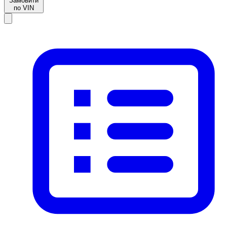
Замовити
по VIN