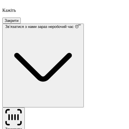
Кажіть
Закрити
Звʼязатися з нами
зараз неробочий час 😴