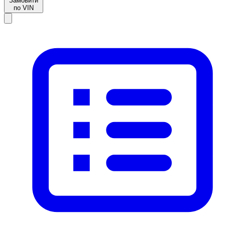
Замовити
по VIN