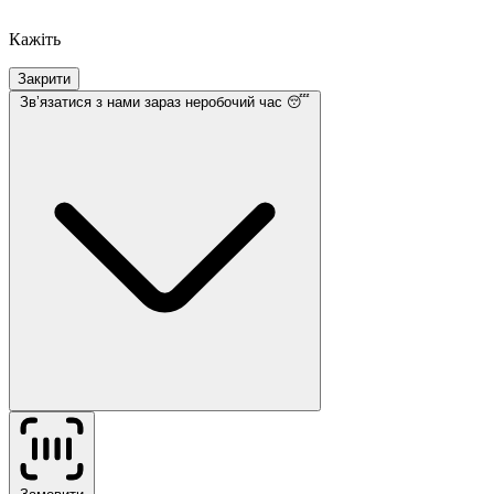
Кажіть
Закрити
Звʼязатися з нами
зараз неробочий час 😴