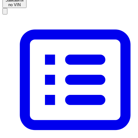
Замовити
по VIN