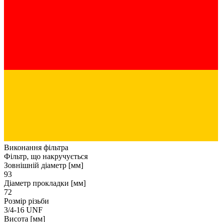
Виконання фільтра
Фільтр, що накручується
Зовнішній діаметр [мм]
93
Діаметр прокладки [мм]
72
Розмір різьби
3/4-16 UNF
Висота [мм]