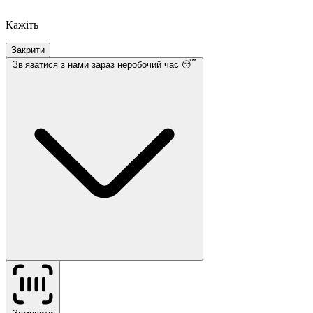
Кажіть
Закрити
Звʼязатися з нами
зараз неробочий час 😴