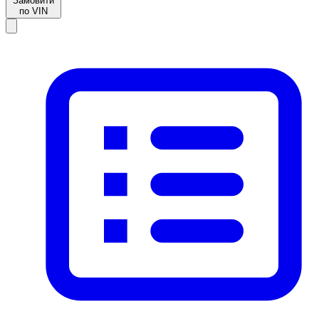
Замовити
по VIN