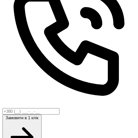
Замовити
в 1 клік