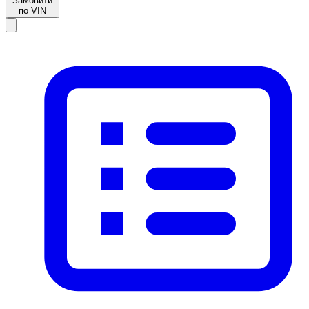
Замовити
по VIN