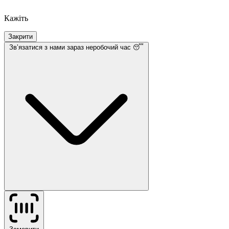
Кажіть
Закрити
Звʼязатися з нами
зараз неробочий час 😴