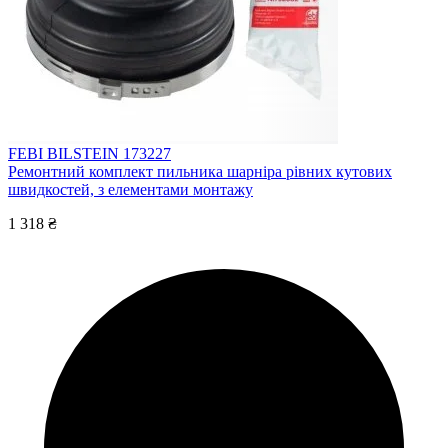
FEBI BILSTEIN 173227
Ремонтний комплект пильника шарніра рівних кутових
швидкостей, з елементами монтажу
1 318 ₴