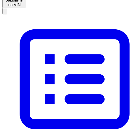
Замовити
по VIN