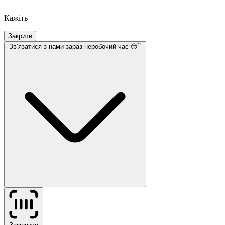
Кажіть
Закрити
Звʼязатися з нами
зараз неробочий час 😴