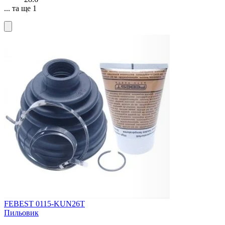
... та ще 1
FEBEST 0115-KUN26T
Пильовик