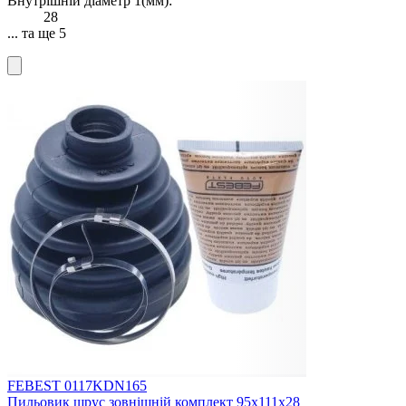
Внутрішній діаметр 1(мм):
28
... та ще 5
FEBEST 0117KDN165
Пильовик шрус зовнішній комплект 95x111x28