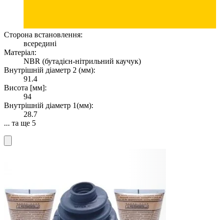
Сторона встановлення:
всередині
Матеріал:
NBR (бутадієн-нітрильний каучук)
Внутрішній діаметр 2 (мм):
91.4
Висота [мм]:
94
Внутрішній діаметр 1(мм):
28.7
... та ще 5