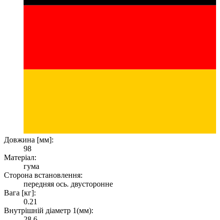
Довжина [мм]:
98
Матеріал:
гума
Сторона встановлення:
передняя ось. двусторонне
Вага [кг]:
0.21
Внутрішній діаметр 1(мм):
28.6