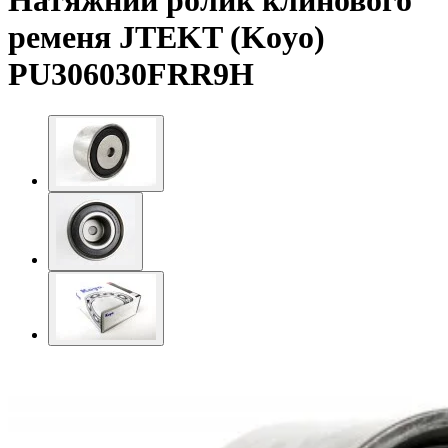
Натяжний ролик клинового
ременя JTEKT (Koyo)
PU306030FRR9H