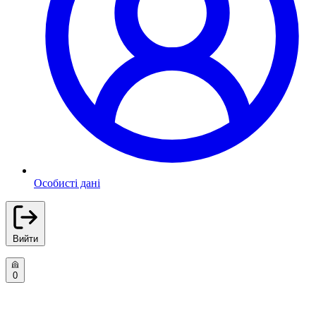
Особисті дані
Вийти
0