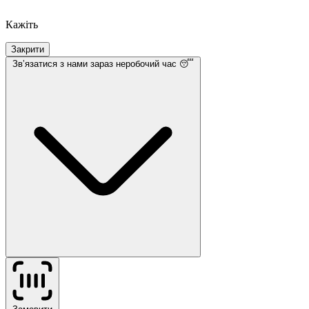
Кажіть
Закрити
Звʼязатися з нами
зараз неробочий час 😴