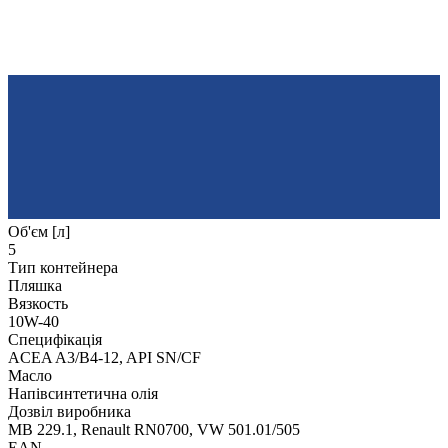
Об'єм [л]
5
Тип контейнера
Пляшка
Вязкость
10W-40
Специфікація
ACEA A3/B4-12, API SN/CF
Масло
Напівсинтетична олія
Дозвіл виробника
MB 229.1, Renault RN0700, VW 501.01/505
EAN