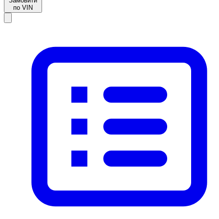
Замовити
по VIN