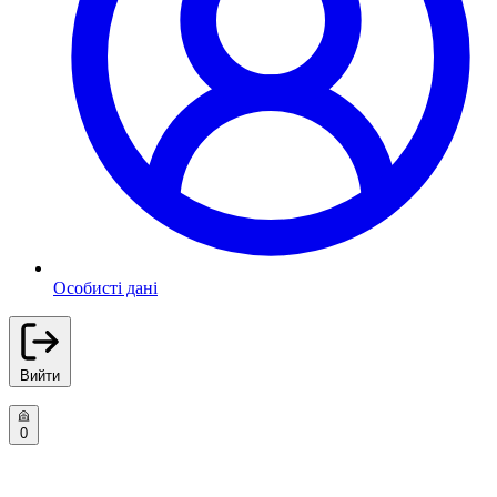
Особисті дані
Вийти
0