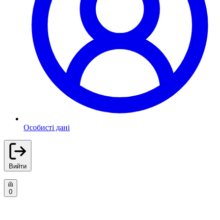
Особисті дані
Вийти
0