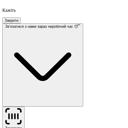
Кажіть
Закрити
Звʼязатися з нами
зараз неробочий час 😴