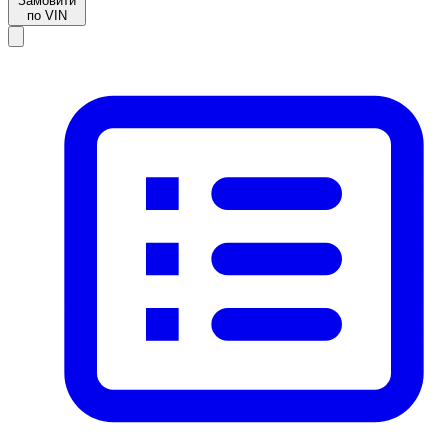
Замовити
по VIN