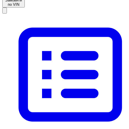
Замовити
по VIN