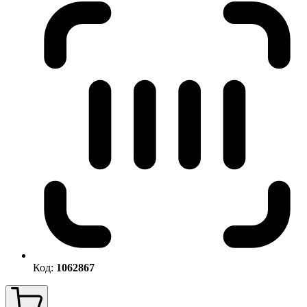
Код:
1062867