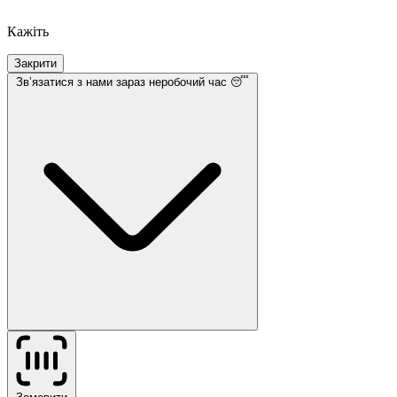
Кажіть
Закрити
Звʼязатися з нами
зараз неробочий час 😴