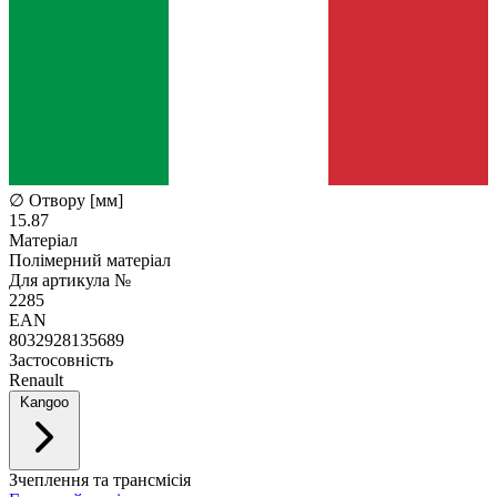
∅ Отвору [мм]
15.87
Матеріал
Полімерний матеріал
Для артикула №
2285
EAN
8032928135689
Застосовність
Renault
Kangoo
Зчеплення та трансмісія