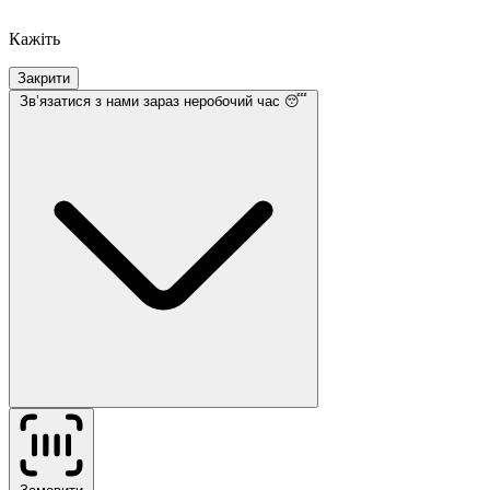
Кажіть
Закрити
Звʼязатися з нами
зараз неробочий час 😴