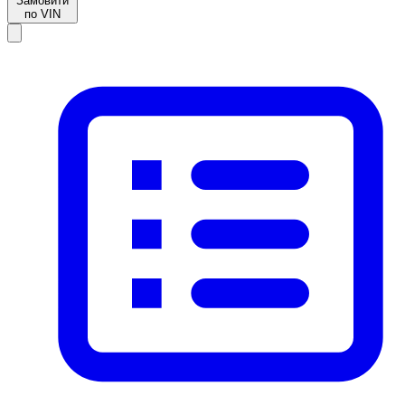
Замовити
по VIN