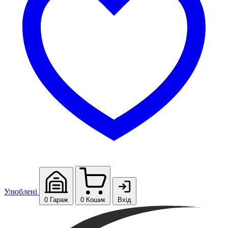
Улюблені
0
Гараж
0
Кошик
Вхід