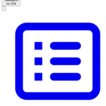
Замовити
по VIN