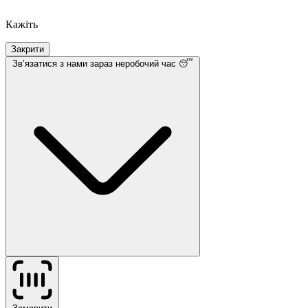
Кажіть
Закрити
Звʼязатися з нами
зараз неробочий час 😴