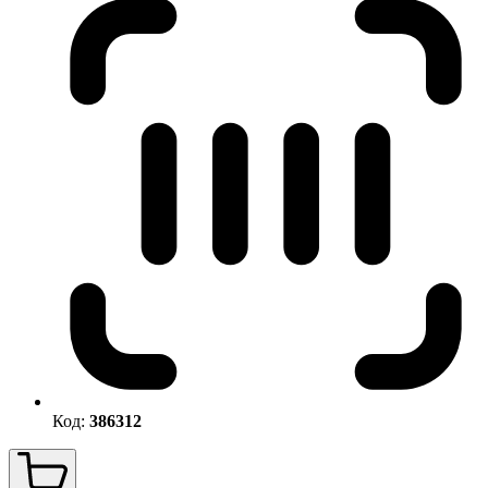
Код:
386312