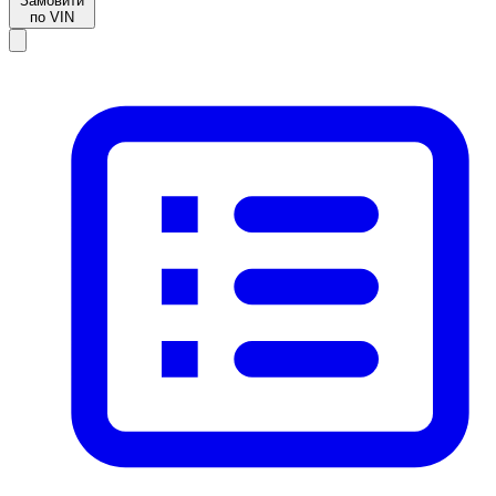
Замовити
по VIN