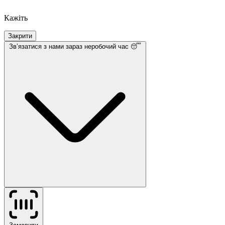
Кажіть
Закрити
Звʼязатися з нами
зараз неробочий час 😴