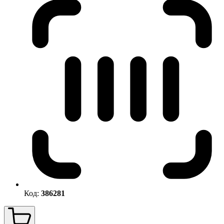
Код:
386281