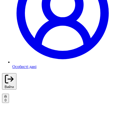
Особисті дані
Вийти
0