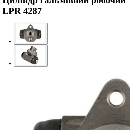
Циліндр гальмівний робочий
LPR 4287