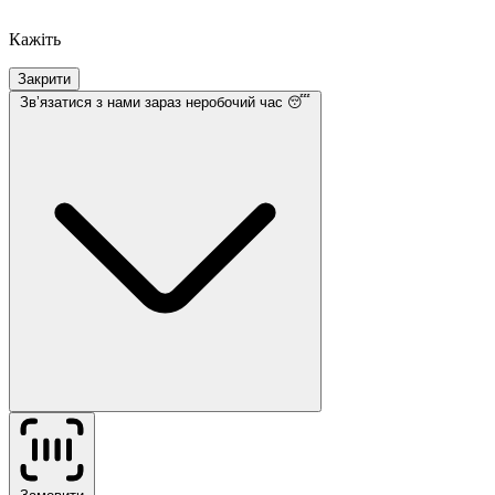
Кажіть
Закрити
Звʼязатися з нами
зараз неробочий час 😴