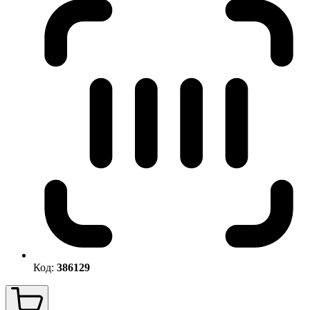
Код:
386129