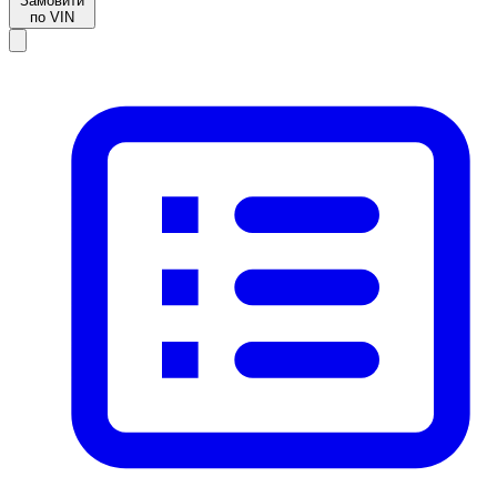
Замовити
по VIN