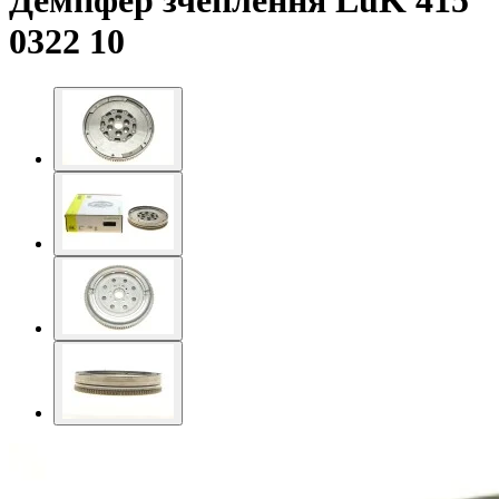
Демпфер зчеплення LuK 415
0322 10