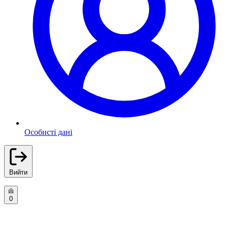
Особисті дані
Вийти
0