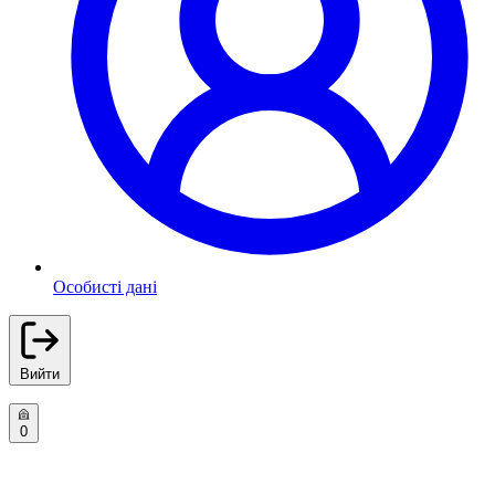
Особисті дані
Вийти
0