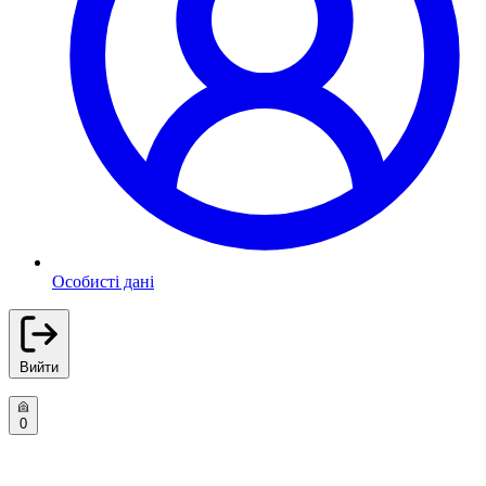
Особисті дані
Вийти
0