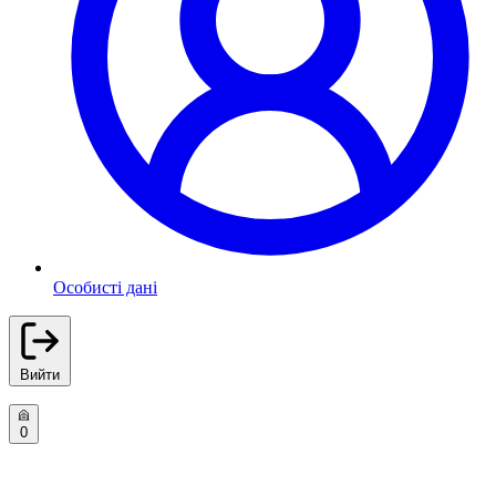
Особисті дані
Вийти
0