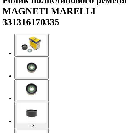
Ролик поліклинового ременя
MAGNETI MARELLI
331316170335
+ 3