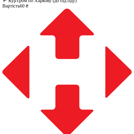
Кур'єром по Харкову (до під'їзду)
Вартість60 ₴