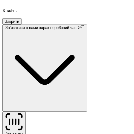
Кажіть
Закрити
Звʼязатися з нами
зараз неробочий час 😴