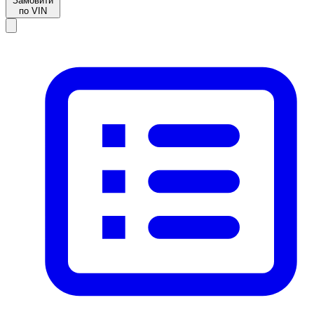
Замовити
по VIN