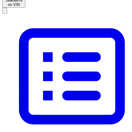
Замовити
по VIN