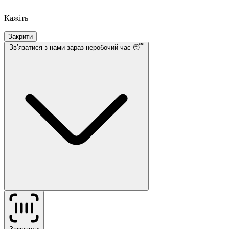
Кажіть
Закрити
Звʼязатися з нами
зараз неробочий час 😴