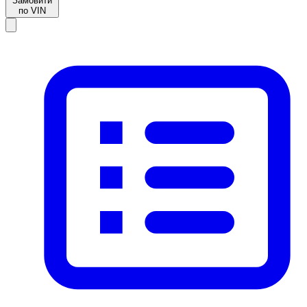
Замовити
по VIN