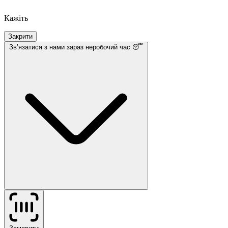
Кажіть
Закрити
Звʼязатися з нами
зараз неробочий час 😴