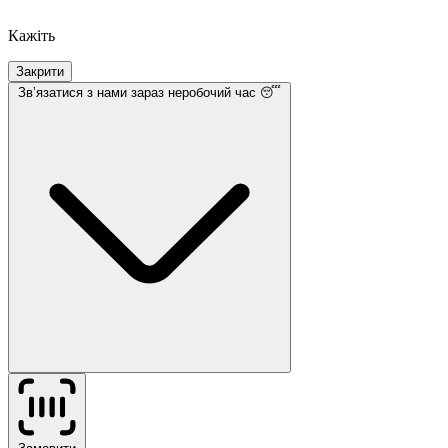
Кажіть
Закрити
Звʼязатися з нами
зараз неробочий час 😴