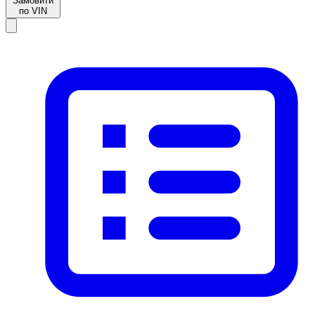
Замовити
по VIN