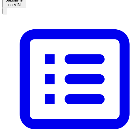
Замовити
по VIN