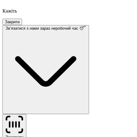
Кажіть
Закрити
Звʼязатися з нами
зараз неробочий час 😴