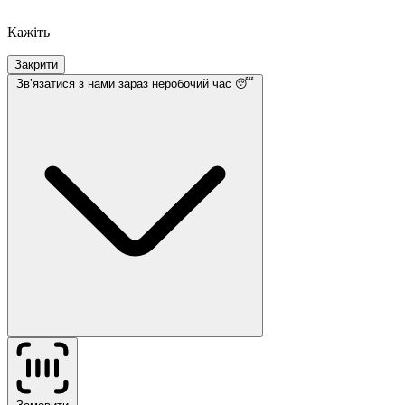
Кажіть
Закрити
Звʼязатися з нами
зараз неробочий час 😴