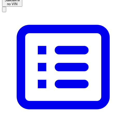
Замовити
по VIN