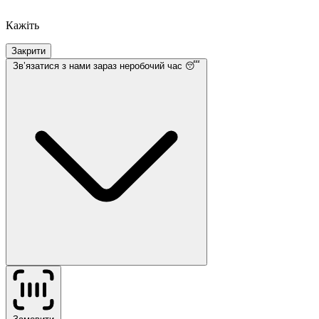
Кажіть
Закрити
Звʼязатися з нами
зараз неробочий час 😴