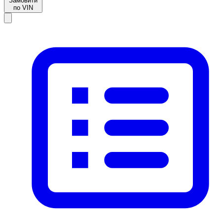
Замовити
по VIN